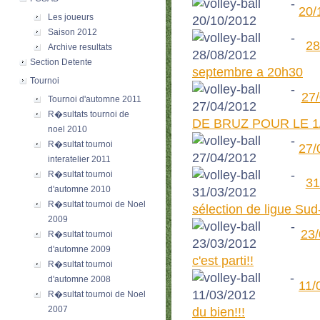
20/
Les joueurs
Saison 2012
28
Archive resultats
Section Detente
septembre a 20h30
Tournoi
27
Tournoi d'automne 2011
R�sultats tournoi de
DE BRUZ POUR LE 1
noel 2010
R�sultat tournoi
27/
interatelier 2011
R�sultat tournoi
3
d'automne 2010
R�sultat tournoi de Noel
sélection de ligue Sud
2009
23
R�sultat tournoi
d'automne 2009
c'est parti!!
R�sultat tournoi
d'automne 2008
11/
R�sultat tournoi de Noel
2007
du bien!!!