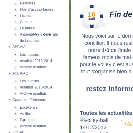
Palmares
Plan d'acces/Horaire
Fin de
10
Licence
août
Contact
Le bureau
Assembl�e g�n�rale
Nous voici sur le dern
de la section
concilier. Il nous r
ASCAIA 1
notre 1/8 de finale
Les joueurs
fameux mois de mai q
resultats 2013-2014
pour le volley c est 
Archive resultats
tout s'organise bien 
ASCAIA 2
Les joueurs
restez informe
resultats 2013-2014
Archive resultats
Coupe de Printemps
Excellence
Toutes les actualités 
Amitie
F�minine
14/
Archive resultats
FCSAD